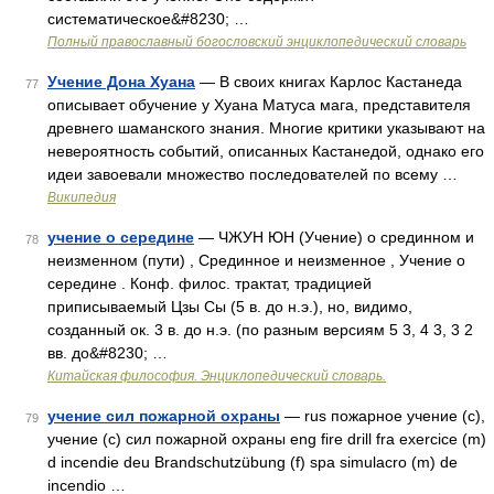
систематическое&#8230; …
Полный православный богословский энциклопедический словарь
Учение Дона Хуана
— В своих книгах Карлос Кастанеда
77
описывает обучение у Хуана Матуса мага, представителя
древнего шаманского знания. Многие критики указывают на
невероятность событий, описанных Кастанедой, однако его
идеи завоевали множество последователей по всему …
Википедия
учение о середине
— ЧЖУН ЮН (Учение) о срединном и
78
неизменном (пути) , Срединное и неизменное , Учение о
середине . Конф. филос. трактат, традицией
приписываемый Цзы Сы (5 в. до н.э.), но, видимо,
созданный ок. 3 в. до н.э. (по разным версиям 5 3, 4 3, 3 2
вв. до&#8230; …
Китайская философия. Энциклопедический словарь.
учение сил пожарной охраны
— rus пожарное учение (с),
79
учение (с) сил пожарной охраны eng fire drill fra exercice (m)
d incendie deu Brandschutzübung (f) spa simulacro (m) de
incendio …