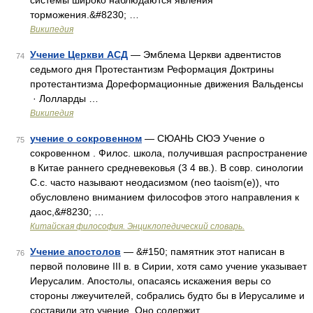
системы широко наблюдаются явления
торможения.&#8230; …
Википедия
Учение Церкви АСД
— Эмблема Церкви адвентистов
74
седьмого дня Протестантизм Реформация Доктрины
протестантизма Дореформационные движения Вальденсы
· Лолларды …
Википедия
учение о сокровенном
— СЮАНЬ СЮЭ Учение о
75
сокровенном . Филос. школа, получившая распространение
в Китае раннего средневековья (3 4 вв.). В совр. синологии
С.с. часто называют неодасизмом (neo taoism(e)), что
обусловлено вниманием философов этого направления к
даос,&#8230; …
Китайская философия. Энциклопедический словарь.
Учение апостолов
— &#150; памятник этот написан в
76
первой половине III в. в Сирии, хотя само учение указывает
Иерусалим. Апостолы, опасаясь искажения веры со
стороны лжеучителей, собрались будто бы в Иерусалиме и
составили это учение. Оно содержит