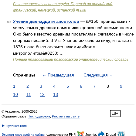
Безопасность и гигиена труда. Перевод на английский,
французский, немецкий, испанский языки
Учение двенадцати апостолов
— &#150; принадлежит к
80
числу самых древних памятников церковной письменности.
Оно было известно древним писателям и считалось в числе
спорных писаний. В V в. Учение исчезло из виду, и только в
1875 г. оно было открыто никомидийским
митрополитом&#8230; …
Полный православный богословский энциклопедический словарь
Страницы
←
Предыдущая
Следующая
→
1
2
3
4
5
6
7
8
9
10
11
12
13
© Академик, 2000-2026
18+
Обратная связь:
Техподдержка
,
Реклама на сайте
👣 Путешествия
Экспорт словарей на сайты
, сделанные на PHP,
Joomla,
Drupal,